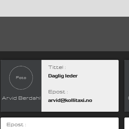
Tittel :
Daglig leder
Foto
Epost :
Arvid Berdahl
arvid@kollitaxi.no
Epost :