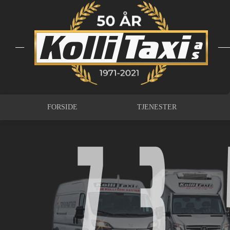
Kolli
Taxi
a
s
7
3
FORSIDE
TJENESTER