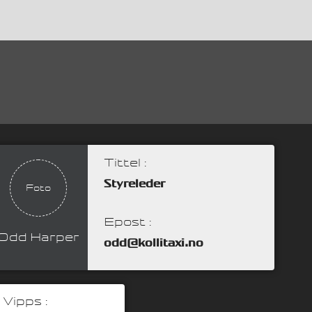
Tittel :
Styreleder
Foto
Epost :
Odd Harper
odd@kollitaxi.no
Vipps :