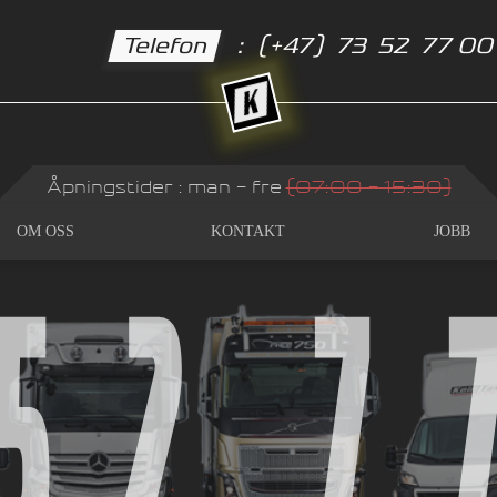
Telefon
:
(+47)
73
52
77
0
Åpningstider : man - fre
(07:00 - 15:30)
5
2
7
OM OSS
KONTAKT
JOBB