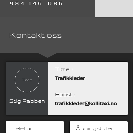
984
146
086
Kontakt oss
Tittel :
Trafikkleder
Foto
Epost :
Stig Rabben
trafikkleder@kollitaxi.no
Telefon :
Åpningstider :