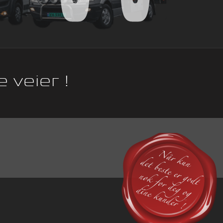
e
veier !