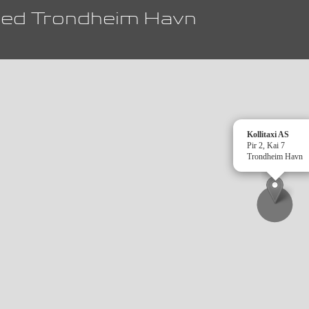
7 ved Trondheim Havn
Kollitaxi AS
Pir 2, Kai 7
Trondheim Havn