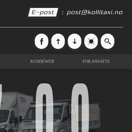
0
E-post
:
post@kollitaxi.no
7
0
0
KUNDEWEB
FOR ANSATTE