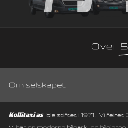
Over
5
Om selskapet
Kollitaxi as
ble stiftet i 1971.
Vi feiret 
Vi har en moderne bilpark, og bileiern